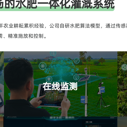
场的水肥一体化灌溉系统
户外监测大屏系统，能够实时反馈智能监测设备
的指标数据，比如气象站的空气温度、空气湿
0年农业耕耘累积经验，公司自研水肥算法模型，通过传感
度、光照强度、光合辐射、风速、雨量，土壤墒
情的土壤各深度的温度和湿度等数据。
需、精准施放和控制。
信息感知
信息感知能力覆盖了天-空-地网络，整体感知范
围覆盖了环境气象数据、空间遥感信息、病虫草
在线监测
害数据、生理表形数据、农事及管理信息五大方
面。