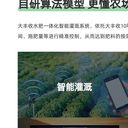
自研算法模型 更懂农
系统综合应用了计算机技术、传感技术、无线通
信技术及人工智能算法等数字化技术，助力农业
大丰收水肥一体化智能灌溉系统，依托大丰收1
灌溉活动从劳动密集型转向技术密集型，也能在
最大程度上节省水资源的消耗。
间、施肥量等进行精准控制，从而达到肥料的按
运行状态实时监控
通过水位和视频监控实时监测滴灌系统水源状
况，及时发布缺水预警；通过水泵电流和电压监
智能灌溉
测、出水口压力和流量监测、管网分干管流量和
压力监测，及时发现滴灌系统爆管、漏水、低压
运行等不合理灌溉事件。